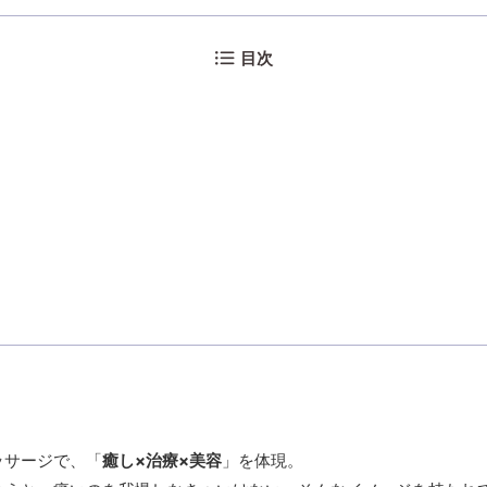
目次
ッサージで、「
癒し×治療×美容
」を体現。