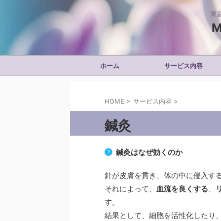
東
M
ホーム
サービス内容
HOME
>
サービス内容
>
鍼灸
鍼灸はなぜ効くのか
針が皮膚を貫き、体の中に侵入す
それによって、
血流を良くする
、
す。
結果として、細胞を活性化したり