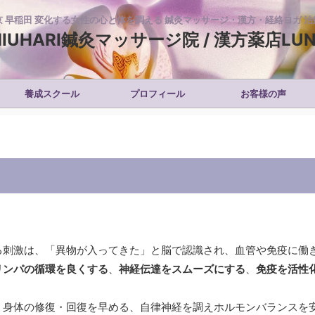
京 早稲田 変化する女性の心と体を調える 鍼灸マッサージ・漢方・経絡ヨガ 治
IUHARI鍼灸マッサージ院 / 漢方薬店LU
養成スクール
プロフィール
お客様の声
る刺激は、「異物が入ってきた」と脳で認識され、血管や免疫に働
リンパの循環を良くする
、
神経伝達をスムーズにする
、
免疫を活性
、身体の修復・回復を早める、自律神経を調えホルモンバランスを