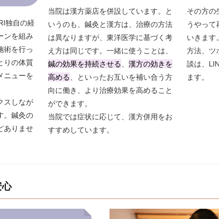
当院は漢方薬店を併設しています。と
その方の
RI独自の経
いうのも、鍼灸と漢方は、治療の方法
うやって
ーンを組み
は異なりますが、東洋医学に基づく考
いきます
施術を行っ
え方は同じです。一緒に使うことは、
方法、ツ
とりの体質
鍼の効果を持続させる
、
漢方の効きを
談は、L
メニューを
高める
、といったお互いを補い合う方
ます。
向に働き、より治療効果を高めること
クスしなが
ができます。
す。鍼灸の
当院では症状に応じて、漢方併用をお
どありませ
すすめしています。
安心